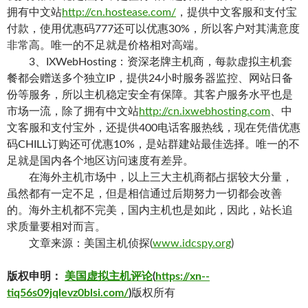
拥有中文站
http://cn.hostease.com/
，提供中文客服和支付宝
付款，使用优惠码777还可以优惠30%，所以客户对其满意度
非常高。唯一的不足就是价格相对高端。
3、IXWebHosting：资深老牌主机商，每款虚拟主机套
餐都会赠送多个独立IP，提供24小时服务器监控、网站日备
份等服务，所以主机稳定安全有保障。其客户服务水平也是
市场一流，除了拥有中文站
http://cn.ixwebhosting.com
、中
文客服和支付宝外，还提供400电话客服热线，现在凭借优惠
码CHILL订购还可优惠10%，是站群建站最佳选择。唯一的不
足就是国内各个地区访问速度有差异。
在海外主机市场中，以上三大主机商都占据较大分量，
虽然都有一定不足，但是相信通过后期努力一切都会改善
的。海外主机都不完美，国内主机也是如此，因此，站长追
求质量要相对而言。
文章来源：美国主机侦探(
www.idcspy.org
)
版权申明：
美国虚拟主机评论
(
https://xn--
tiq56s09jqlevz0blsi.com/
)
版权所有