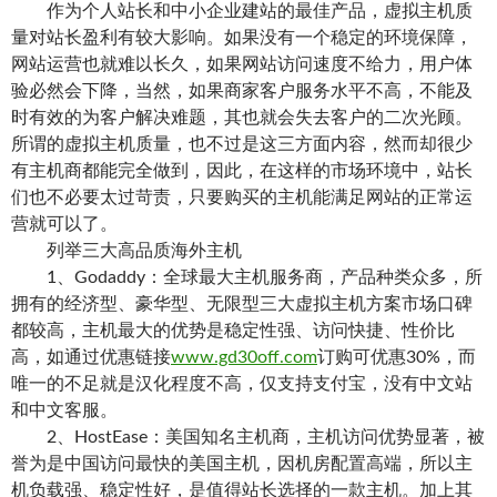
作为个人站长和中小企业建站的最佳产品，虚拟主机质
量对站长盈利有较大影响。如果没有一个稳定的环境保障，
网站运营也就难以长久，如果网站访问速度不给力，用户体
验必然会下降，当然，如果商家客户服务水平不高，不能及
时有效的为客户解决难题，其也就会失去客户的二次光顾。
所谓的虚拟主机质量，也不过是这三方面内容，然而却很少
有主机商都能完全做到，因此，在这样的市场环境中，站长
们也不必要太过苛责，只要购买的主机能满足网站的正常运
营就可以了。
列举三大高品质海外主机
1、Godaddy：全球最大主机服务商，产品种类众多，所
拥有的经济型、豪华型、无限型三大虚拟主机方案市场口碑
都较高，主机最大的优势是稳定性强、访问快捷、性价比
高，如通过优惠链接
www.gd30off.com
订购可优惠30%，而
唯一的不足就是汉化程度不高，仅支持支付宝，没有中文站
和中文客服。
2、HostEase：美国知名主机商，主机访问优势显著，被
誉为是中国访问最快的美国主机，因机房配置高端，所以主
机负载强、稳定性好，是值得站长选择的一款主机。加上其