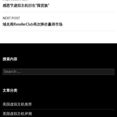
navigation
感恩节虚拟主机衍生“囤货族”
NEXT POST
域名商ResellerClub再次降价赢得市场
搜索内容
Search
for:
文章分类
美国虚拟主机推荐
美国虚拟主机评测