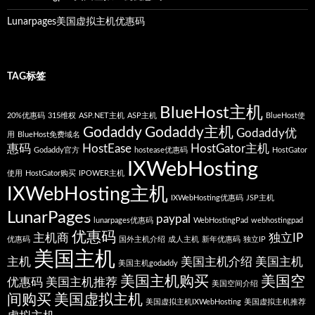
Lunarpages美国虚拟主机优惠码
TAG标签
BlueHost主机
20%优惠码
315维权
ASP.NET主机
ASP主机
BlueHost使
Godaddy
Godaddy主机
Godaddy优
用
BlueHost免费域名
惠码
HostEase
HostGator主机
Godaddy官方
hostease优惠码
HostGator
IXWebHosting
使用
HostGator购买
IPOWER主机
IXWebHosting主机
IXWebHosting优惠码
JSP主机
LunarPages
paypal
lunarpages优惠码
WebHostingPad
webhostingpad
优惠码
主机商
独立IP
优惠码
国外主机介绍
成人主机
新年优惠码
独立IP
美国主机
主机
美国主机介绍
美国主机
美国主机godaddy
美国主机购买
美国空
优惠码
美国主机推荐
美国空间介绍
间购买
美国虚拟主机
美国虚拟主机IXWebHosting
美国虚拟主机推荐