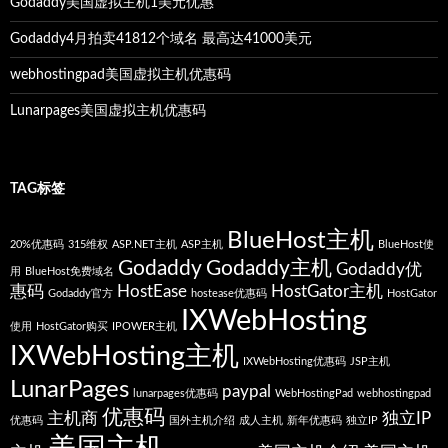
Godaddy美国虚拟主机1美元优惠
Godaddy4月拍卖41812个域名 最高达41000美元
webhostingpad美国虚拟主机优惠码
Lunarpages美国虚拟主机优惠码
TAG标签
BlueHost主机
20%优惠码
315维权
ASP.NET主机
ASP主机
BlueHost使
Godaddy
Godaddy主机
Godaddy优
用
BlueHost免费域名
惠码
HostEase
HostGator主机
Godaddy官方
hostease优惠码
HostGator
IXWebHosting
使用
HostGator购买
IPOWER主机
IXWebHosting主机
IXWebHosting优惠码
JSP主机
LunarPages
paypal
lunarpages优惠码
WebHostingPad
webhostingpad
优惠码
主机商
独立IP
优惠码
国外主机介绍
成人主机
新年优惠码
独立IP