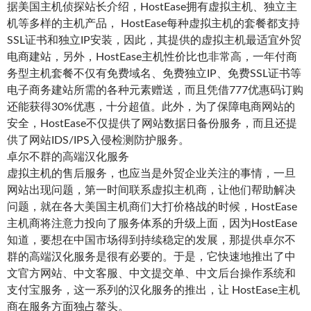
据美国主机侦探站长介绍，HostEase拥有虚拟主机、独立主
机等多样的主机产品， HostEase每种虚拟主机的套餐都支持
SSL证书和独立IP安装，因此，其提供的虚拟主机最适宜外贸
电商建站，另外，HostEase主机性价比也非常高，一年付商
务型主机套餐不仅有免费域名、免费独立IP、免费SSL证书等
电子商务建站所需的各种元素赠送，而且凭借777优惠码订购
还能获得30%优惠，十分超值。此外，为了保障电商网站的
安全，HostEase不仅提供了网站数据日备份服务，而且还提
供了网站IDS/IPS入侵检测防护服务。
卓尔不群的高端汉化服务
虚拟主机的售后服务，也应当是外贸企业关注的事情，一旦
网站出现问题，第一时间联系虚拟主机商，让他们帮助解决
问题，就在各大美国主机商们大打价格战的时候，HostEase
主机商将注意力投向了服务体系的升级上面，因为HostEase
知道，要想在中国市场得到持续稳定的发展，那提供卓尔不
群的高端汉化服务是很有必要的。于是，它快速地推出了中
文官方网站、中文客服、中文提交单、中文后台操作系统和
支付宝服务，这一系列的汉化服务的推出，让 HostEase主机
商在服务方面独占鳌头。