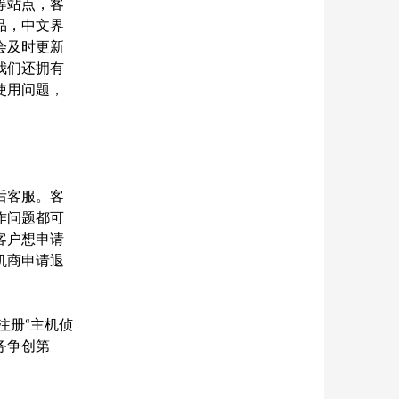
等站点，客
品，中文界
会及时更新
我们还拥有
使用问题，
后客服。客
作问题都可
客户想申请
机商申请退
注册“主机侦
务争创第