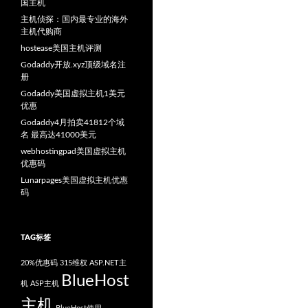
国主机
主机侦探：国内最专业的海外
主机代购商
hostease美国主机评测
Godaddy开放.xyz顶级域名注
册
Godaddy美国虚拟主机1美元
优惠
Godaddy4月拍卖41812个域
名 最高达41000美元
webhostingpad美国虚拟主机
优惠码
Lunarpages美国虚拟主机优惠
码
TAG标签
20%优惠码
315维权
ASP.NET主
BlueHost
机
ASP主机
主机