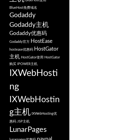
BlueHost使用
BlueHost免费域名
Godaddy
Godaddy主机
Godaddy优惠码
HostEase
Godaddy官方
HostGator
hostease优惠码
主机
HostGator使用
HostGator
购买
IPOWER主机
IXWebHosti
ng
IXWebHostin
g主机
IXWebHosting优
惠码
JSP主机
LunarPages
paypal
lunarpages优惠码