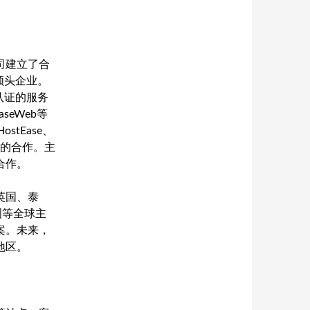
司建立了合
业领头企业。
l认证的服务
aseWeb等
tEase、
良好的合作。主
合作。
英国、泰
洲等全球主
案。未来，
地区。