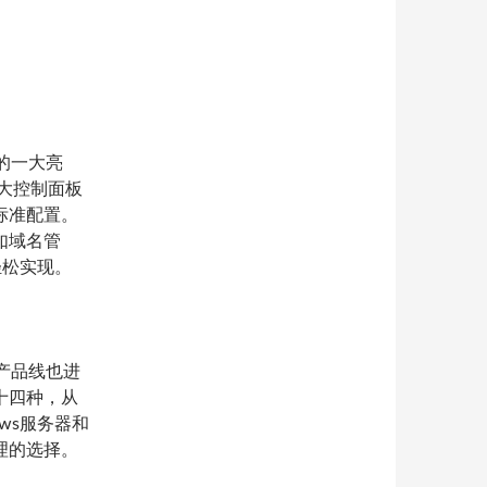
器的一大亮
两大控制面板
标准配置。
如域名管
轻松实现。
器产品线也进
十四种，从
ows服务器和
理的选择。