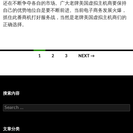
还在不断争夺各自的市场。广大老牌美国虚拟主机商要保持
自己的优势地位自是要不断前进。当前电子商务发展火爆，
抓住此番商机打好服务战，当然是老牌美国虚拟主机商们的
正确选择。
Posts
1
2
3
NEXT →
navigation
搜索内容
Search
for:
文章分类