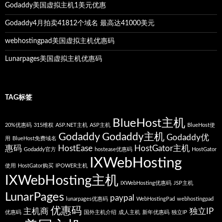
Godaddy美国虚拟主机1美元优惠
Godaddy4月拍卖41812个域名 最高达41000美元
webhostingpad美国虚拟主机优惠码
Lunarpages美国虚拟主机优惠码
TAG标签
BlueHost主机
20%优惠码
315维权
ASP.NET主机
ASP主机
BlueHost使
Godaddy
Godaddy主机
Godaddy优
用
BlueHost免费域名
惠码
HostEase
HostGator主机
Godaddy官方
hostease优惠码
HostGator
IXWebHosting
使用
HostGator购买
IPOWER主机
IXWebHosting主机
IXWebHosting优惠码
JSP主机
LunarPages
paypal
lunarpages优惠码
WebHostingPad
webhostingpad
优惠码
主机商
独立IP
优惠码
国外主机介绍
成人主机
新年优惠码
独立IP