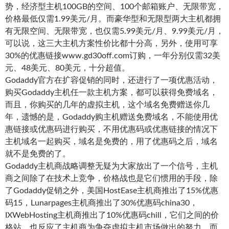
势，经济型主机100GB的空间、100个邮箱账户、无限带宽，
价格最低仅需1.99美元/月。而豪华型和无限型两大主机都拥
有无限空间、无限带宽，也仅需5.99美元/月、9.99美元/月，
可以说，这三大主机方案性价比都十分高，另外，使用可享
30%的优惠链接www.gd30off.com订购，一年分别仅需32美
元、48美元、80美元，十分超值。
Godaddy官方在扩容促销的同时，还进行了一项优惠活动，
购买Godaddy主机任一款主机方案，都可以获得免费域名，
而且，你购买的几年的虚拟主机，这个域名免费赠送你几
年，遗憾的是，Godaddy购主机赠送免费域名，不能使用优
惠链接或优惠码进行购买，不用优惠码或优惠链接的情况下
主机域名一起购买，域名是免费的，用了优惠码之后，域名
就不是免费的了。
Godaddy主机商战略调整无疑为大家放出了一个信号，主机
商之间除了在技术上竞争，价格战也是它们惯用的手段，除
了Godaddy促销之外，美国HostEase主机商推出了15%优惠
码15，Lunarpages主机商推出了30%优惠码china30，
IXWebHosting主机商推出了10%优惠码chill，它们之间的价
格站，也反应了主机商为争夺虚拟主机市场做出的努力，而