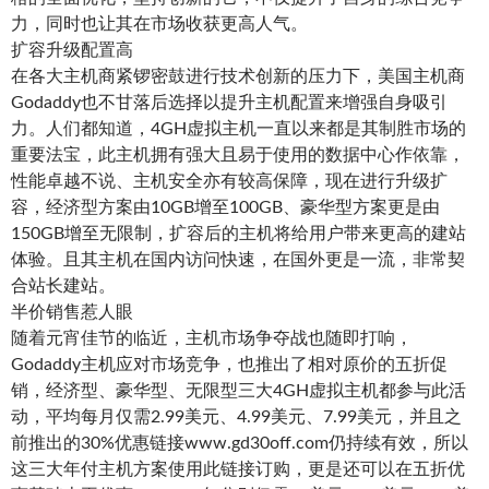
力，同时也让其在市场收获更高人气。
扩容升级配置高
在各大主机商紧锣密鼓进行技术创新的压力下，美国主机商
Godaddy也不甘落后选择以提升主机配置来增强自身吸引
力。人们都知道，4GH虚拟主机一直以来都是其制胜市场的
重要法宝，此主机拥有强大且易于使用的数据中心作依靠，
性能卓越不说、主机安全亦有较高保障，现在进行升级扩
容，经济型方案由10GB增至100GB、豪华型方案更是由
150GB增至无限制，扩容后的主机将给用户带来更高的建站
体验。且其主机在国内访问快速，在国外更是一流，非常契
合站长建站。
半价销售惹人眼
随着元宵佳节的临近，主机市场争夺战也随即打响，
Godaddy主机应对市场竞争，也推出了相对原价的五折促
销，经济型、豪华型、无限型三大4GH虚拟主机都参与此活
动，平均每月仅需2.99美元、4.99美元、7.99美元，并且之
前推出的30%优惠链接www.gd30off.com仍持续有效，所以
这三大年付主机方案使用此链接订购，更是还可以在五折优