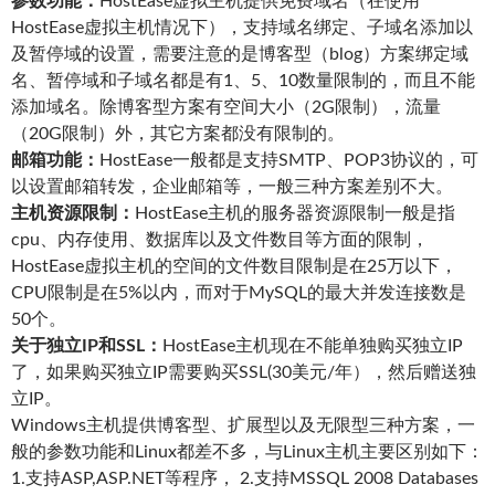
参数功能：
HostEase虚拟主机提供免费域名（在使用
HostEase虚拟主机情况下），支持域名绑定、子域名添加以
及暂停域的设置，需要注意的是博客型（blog）方案绑定域
名、暂停域和子域名都是有1、5、10数量限制的，而且不能
添加域名。除博客型方案有空间大小（2G限制），流量
（20G限制）外，其它方案都没有限制的。
邮箱功能：
HostEase一般都是支持SMTP、POP3协议的，可
以设置邮箱转发，企业邮箱等，一般三种方案差别不大。
主机资源限制：
HostEase主机的服务器资源限制一般是指
cpu、内存使用、数据库以及文件数目等方面的限制，
HostEase虚拟主机的空间的文件数目限制是在25万以下，
CPU限制是在5%以内，而对于MySQL的最大并发连接数是
50个。
关于独立IP和SSL：
HostEase主机现在不能单独购买独立IP
了，如果购买独立IP需要购买SSL(30美元/年），然后赠送独
立IP。
Windows主机提供博客型、扩展型以及无限型三种方案，一
般的参数功能和Linux都差不多，与Linux主机主要区别如下：
1.支持ASP,ASP.NET等程序， 2.支持MSSQL 2008 Databases