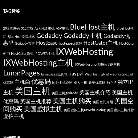
TAG标签
BlueHost主机
20%优惠码
315维权
ASP.NET主机
ASP主机
BlueHost使
Godaddy
Godaddy主机
Godaddy优
用
BlueHost免费域名
惠码
HostEase
HostGator主机
Godaddy官方
hostease优惠码
HostGator
IXWebHosting
使用
HostGator购买
IPOWER主机
IXWebHosting主机
IXWebHosting优惠码
JSP主机
LunarPages
paypal
lunarpages优惠码
WebHostingPad
webhostingpad
优惠码
主机商
独立IP
优惠码
国外主机介绍
成人主机
新年优惠码
独立IP
美国主机
主机
美国主机介绍
美国主机
美国主机godaddy
美国主机购买
美国空
优惠码
美国主机推荐
美国空间介绍
间购买
美国虚拟主机
美国虚拟主机IXWebHosting
美国虚拟主机推荐
虚拟主机