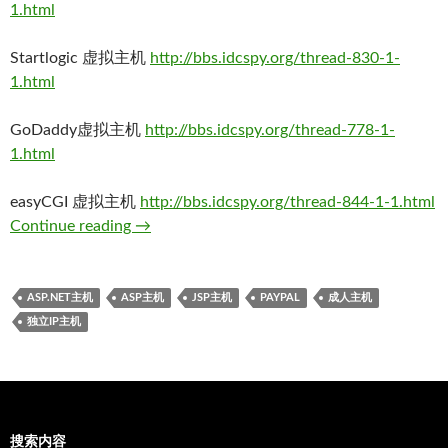
1.html
Startlogic 虚拟主机
http://bbs.idcspy.org/thread-830-1-
1.html
GoDaddy虚拟主机
http://bbs.idcspy.org/thread-778-1-
1.html
easyCGI 虚拟主机
http://bbs.idcspy.org/thread-844-1-1.html
Continue reading
→
ASP.NET主机
ASP主机
JSP主机
PAYPAL
成人主机
独立IP主机
搜索内容