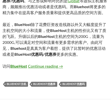
惠券/优惠码
。与之形成鲜明对比的是
Globat
等虚拟主机服务
商，频频推出优惠活动或者是优惠码。而
Bluehost
将更多的
精力集中在提高客户服务质量和提供更高品质的空间方面。
最近，
BlueHost
除了花费巨资改造线路以外又大幅度提升了
主机空间的大小和流量，使
BlueHost
主机的性价比又有了质
的飞跃。升级以后的
BlueHost
主机的空间为200G，流量为
2000G,可以满足对空间和流量有更多需求的客户。由此可
见，
Bluehost
是真真为客户着想，提供了比暂时的优惠活动
或者是
BlueHost优惠码/优惠券
更多的实惠。
访问
BlueHost
Continue reading
→
BLUEHOST主机
BLUEHOST优惠券
BLUEHOST优惠码