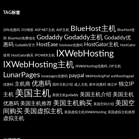
TAG标签
BlueHost主机
20%优惠码
315维权
ASP.NET主机
ASP主机
BlueHost使
Godaddy
Godaddy主机
Godaddy优
用
BlueHost免费域名
惠码
HostEase
HostGator主机
Godaddy官方
hostease优惠码
HostGator
IXWebHosting
使用
HostGator购买
IPOWER主机
IXWebHosting主机
IXWebHosting优惠码
JSP主机
LunarPages
paypal
lunarpages优惠码
WebHostingPad
webhostingpad
优惠码
主机商
独立IP
优惠码
国外主机介绍
成人主机
新年优惠码
独立IP
美国主机
主机
美国主机介绍
美国主机
美国主机godaddy
美国主机购买
美国空
优惠码
美国主机推荐
美国空间介绍
间购买
美国虚拟主机
美国虚拟主机IXWebHosting
美国虚拟主机推荐
虚拟主机