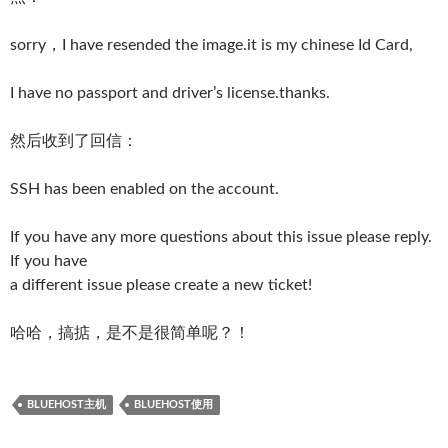
sorry，I have resended the image.it is my chinese Id Card,
I have no passport and driver’s license.thanks.
然后收到了回信：
SSH has been enabled on the account.
If you have any more questions about this issue please reply.
If you have
a different issue please create a new ticket!
哈哈，搞掂，是不是很简单呢？！
BLUEHOST主机
BLUEHOST使用