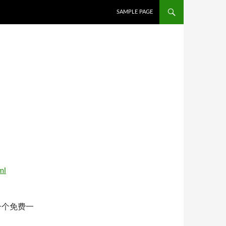
SKIP TO CONTENT
SAMPLE PAGE
ml
括一个免费一