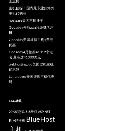
国主机
主机侦探：国内最专业的海外
主机代购商
hostease美国主机评测
Godaddy开放.xyz顶级域名注
册
Godaddy美国虚拟主机1美元
优惠
Godaddy4月拍卖41812个域
名 最高达41000美元
webhostingpad美国虚拟主机
优惠码
Lunarpages美国虚拟主机优惠
码
TAG标签
20%优惠码
315维权
ASP.NET主
BlueHost
机
ASP主机
主机