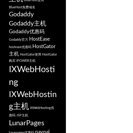
BlueHost使用
BlueHost免费域名
Godaddy
Godaddy主机
Godaddy优惠码
HostEase
Godaddy官方
HostGator
hostease优惠码
主机
HostGator使用
HostGator
购买
IPOWER主机
IXWebHosti
ng
IXWebHostin
g主机
IXWebHosting优
惠码
JSP主机
LunarPages
paypal
lunarpages优惠码