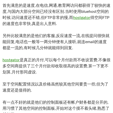
首先满意的是速度,在电信,网通,教育网访问都获得了较快的速
度,与国内大部分空间已经没有区别.当时使用bluehost空间的
时候,访问速度还不错,但FTP非常的慢,而
hostgator
得空间FTP
的速度也非常快,真是出人意料.
另外比较满意的是他们的客服,反应速度一流,在线提问很快就
能回复,电话也一般等一两分钟便有人接听,就连email的速度
都是一流的,有时候几分钟就能得到回复.
hostgator
是真正的月付,可以每个月付款而不收设置费,不像很
多空间商提供了三个月付款却收取很高的设置费,算一下更不
划算,月付形同虚设.
至于空间配置情况以及价格虽然较其他空间要贵一些,但为了
速度还是值得的.
有一点不好的就是他们的控制面板还有帐户财务都是分开的,
用习惯了其他空间的控制面板,开始对这个摸不着头绪,熟悉了