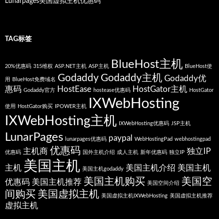
Lunarpages美国虚拟主机优惠码
TAG标签
BlueHost主机
20%优惠码
315维权
ASP.NET主机
ASP主机
BlueHost使
Godaddy
Godaddy主机
Godaddy优
用
BlueHost免费域名
惠码
HostEase
HostGator主机
Godaddy官方
hostease优惠码
HostGator
IXWebHosting
使用
HostGator购买
IPOWER主机
IXWebHosting主机
IXWebHosting优惠码
JSP主机
LunarPages
paypal
lunarpages优惠码
WebHostingPad
webhostingpad
优惠码
主机商
独立IP
优惠码
国外主机介绍
成人主机
新年优惠码
独立IP
美国主机
主机
美国主机介绍
美国主机
美国主机godaddy
美国主机购买
美国空
优惠码
美国主机推荐
美国空间介绍
间购买
美国虚拟主机
美国虚拟主机IXWebHosting
美国虚拟主机推荐
虚拟主机