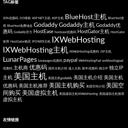
TAG标签
BlueHost主机
20%优惠码
315维权
ASP.NET主机
ASP主机
BlueHost使
Godaddy
Godaddy主机
Godaddy优
用
BlueHost免费域名
惠码
HostEase
HostGator主机
Godaddy官方
hostease优惠码
HostGator
IXWebHosting
使用
HostGator购买
IPOWER主机
IXWebHosting主机
IXWebHosting优惠码
JSP主机
LunarPages
paypal
lunarpages优惠码
WebHostingPad
webhostingpad
优惠码
主机商
独立IP
优惠码
国外主机介绍
成人主机
新年优惠码
独立IP
美国主机
主机
美国主机介绍
美国主机
美国主机godaddy
美国主机购买
美国空
优惠码
美国主机推荐
美国空间介绍
间购买
美国虚拟主机
美国虚拟主机IXWebHosting
美国虚拟主机推荐
虚拟主机
友情链接