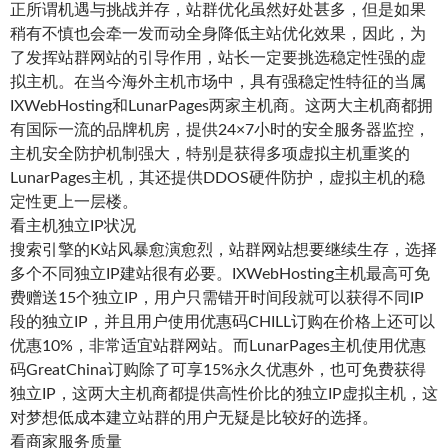
正所谓机遇与挑战并存，站群优化虽然好处甚多，但是如果
稍有不慎也会牵一发而动全身降低主站优化效果，因此，为
了发挥站群网站的引导作用，站长一定要挑选稳定性强的虚
拟主机。在当今海外主机市场中，具有强稳定性特征的当属
IXWebHosting和LunarPages两家主机商。这两大主机商都拥
有国际一流的品牌机房，提供24×7小时的安全服务器监控，
主机安全防护机制强大，特别是获得多项虚拟主机重奖的
LunarPages主机，其还提供DDOS硬件防护，虚拟主机的稳
定性更上一层楼。
看主机独立IP状况
搜索引擎的K站风暴愈演愈烈，站群网站想要继续生存，选择
多个不同独立IP建站很有必要。IXWebHosting主机最高可免
费赠送15个独立IP，用户只需错开时间段就可以获得不同IP
段的独立IP，并且用户使用优惠码CHILL订购在价格上还可以
优惠10%，非常适宜站群网站。而LunarPages主机使用优惠
码GreatChina订购除了可享15%永久优惠外，也可免费获得
独立IP，这两大主机商都提供高性价比的独立IP虚拟主机，这
对梦想低成本建立站群的用户无疑是比较好的选择。
看商家服务质量